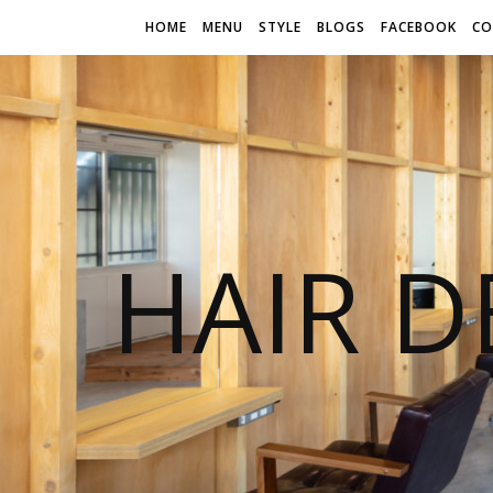
HOME
MENU
STYLE
BLOGS
FACEBOOK
CO
HAIR D