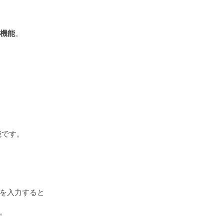
新機能
。
」
能です。
を入力すると
。