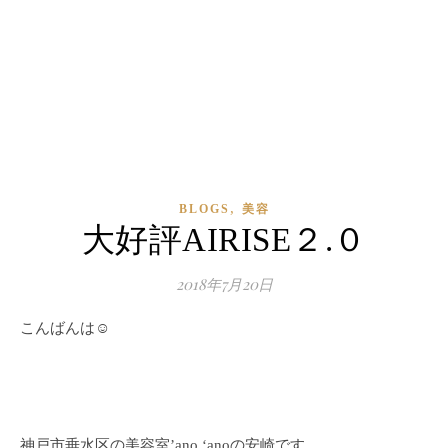
,
BLOGS
美容
大好評AIRISE２.０
2018年7月20日
こんばんは☺︎
神戸市垂水区の美容室’ano ‘anoの安崎です。